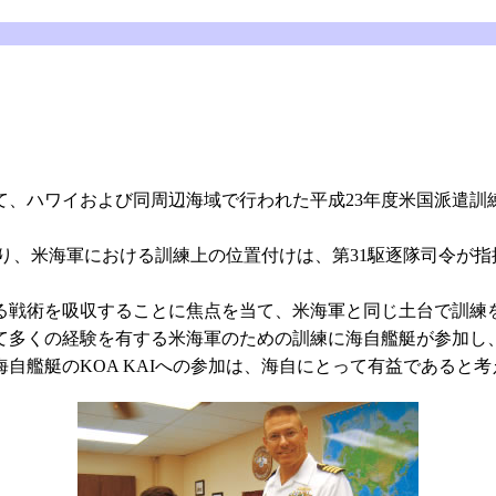
）
めて、ハワイおよび同周辺海域で行われた平成23年度米国派遣訓
ており、米海軍における訓練上の位置付けは、第31駆逐隊司令が
る戦術を吸収することに焦点を当て、米海軍と同じ土台で訓練
て多くの経験を有する米海軍のための訓練に海自艦艇が参加し
自艦艇のKOA KAIへの参加は、海自にとって有益であると考