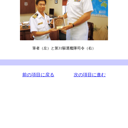
筆者（左）と第31駆逐艦隊司令（右）
前の項目に戻る
次の項目に進む