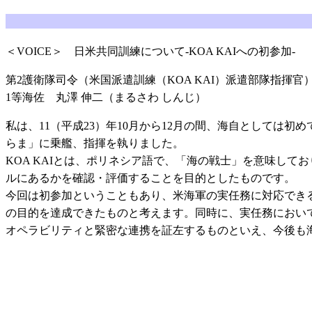
＜VOICE＞ 日米共同訓練について-KOA KAIへの初参加-
第2護衛隊司令（米国派遣訓練（KOA KAI）派遣部隊指揮官
1等海佐 丸澤 伸二（まるさわ しんじ）
私は、11（平成23）年10月から12月の間、海自としては初
らま」に乗艦、指揮を執りました。
KOA KAIとは、ポリネシア語で、「海の戦士」を意味し
ルにあるかを確認・評価することを目的としたものです。
今回は初参加ということもあり、米海軍の実任務に対応でき
の目的を達成できたものと考えます。同時に、実任務におい
オペラビリティと緊密な連携を証左するものといえ、今後も海