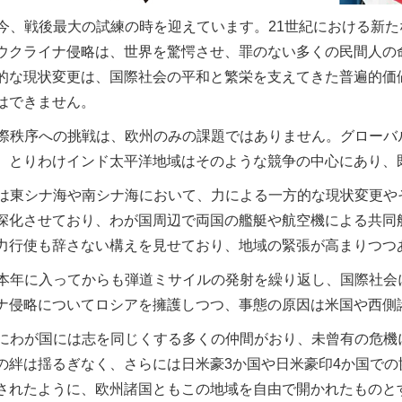
今、戦後最大の試練の時を迎えています。21世紀における新
ウクライナ侵略は、世界を驚愕させ、罪のない多くの民間人の
的な現状変更は、国際社会の平和と繁栄を支えてきた普遍的価
はできません。
際秩序への挑戦は、欧州のみの課題ではありません。グローバ
、とりわけインド太平洋地域はそのような競争の中心にあり、
は東シナ海や南シナ海において、力による一方的な現状変更や
深化させており、わが国周辺で両国の艦艇や航空機による共同
力行使も辞さない構えを見せており、地域の緊張が高まりつつ
本年に入ってからも弾道ミサイルの発射を繰り返し、国際社会
ナ侵略についてロシアを擁護しつつ、事態の原因は米国や西側
にわが国には志を同じくする多くの仲間がおり、未曾有の危機
の絆は揺るぎなく、さらには日米豪3か国や日米豪印4か国で
されたように、欧州諸国ともこの地域を自由で開かれたものと