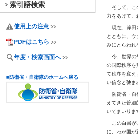
索引語検索
そして、こ
力をあげて、
使用上の注意
現在、岸田
とともに、ウ
PDFはこちら
みにとらわれ
今、世界の
年度・検索画面へ
の国際秩序を
て秩序を変え
■防衛省・自衛隊のホームへ戻る
い信念と弛ま
防衛省・自
えてきた普遍
いてまいりま
この白書が
に、わが国が