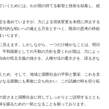
ていくためには、わが国の持てる叡智と技術を結集し、総
定を進めていますが、力による現状変更を未然に抑止する
現代的な戦いへの備えも万全とすべく、既存の思考の枠組
まいります。
に見えます。しかしながら、一つだけ確かなことは、明日
。平和国家としての不動の方針を貫くわが国は、力によっ
自由や民主主義の強さを、人権や法の重大さを、揺るぎな
くため、そして、地域と国際社会の平和と繁栄、これを支
かなる困難にも果敢に立ち向かい、この試練の時を切り拓
の皆さまと国際社会に対してしっかりとご説明するととも
解を賜るための一助となることを願っております。