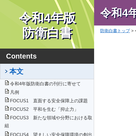
令和4
令和4年版
防衛白書
防衛白書トップ
>
Contents
本文
令和4年版防衛白書の刊行に寄せて
凡例
FOCUS1 直面する安全保障上の課題
FOCUS2 平和を生む「抑止力」
FOCUS3 新たな領域や分野における取
組
FOCUS4 望ましい安全保障環境の創出