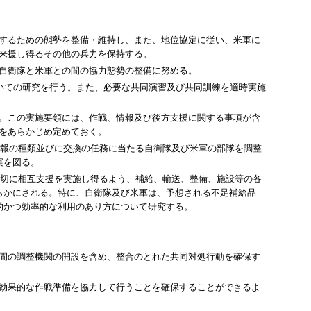
するための態勢を整備・維持し、また、地位協定に従い、米軍に
来援し得るその他の兵力を保持する。
自衛隊と米軍との間の協力態勢の整備に努める。
いての研究を行う。また、必要な共同演習及び共同訓練を適時実施
。この実施要領には、作戦、情報及び後方支援に関する事項が含
をあらかじめ定めておく。
情報の種類並びに交換の任務に当たる自衛隊及び米軍の部隊を調整
実を図る。
適切に相互支援を実施し得るよう、補給、輸送、整備、施設等の各
らかにされる。特に、自衛隊及び米軍は、予想される不足補給品
的かつ効率的な利用のあり方について研究する。
間の調整機関の開設を含め、整合のとれた共同対処行動を確保す
効果的な作戦準備を協力して行うことを確保することができるよ