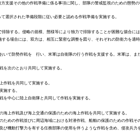
支援その他の作戦準備に係る事項に関し、部隊の警戒監視のための態勢の
て選択された準備段階に従い必要と認める作戦準備を実施する。
力で排除する。侵略の規模、態様等により独力で排除することが困難な揚合に
実施する場合には、双方は、相互に緊密な調整を図り、それぞれの防衛力を適
て防勢作戦を 行い、米軍は自衛隊の行う作戦を支援する。米軍は、また
を次のとおり共同して実施する。
上作戦を共同して実施する。
実施する。
を中心に陸上自衛隊と共同して作戦を実施する。
海上作戦及び海上交通の保護のための海上作戦を共同して実施する。
めの作戦並びに周辺海域における対潜作戦、船舶の保護のための作戦その
機動打撃力を有する任務部隊の使用を伴うような作戦を含め、侵攻兵力を