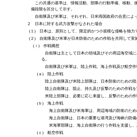
この共通の基準は、情報活動、部隊の行動準備、移動、後方
備段階を区分して示す。
自衛隊及び米軍は、それぞれ、日米両国政府の合意によっ
２ 日本に対する武力攻撃がなされた場合
(１) 日本は、原則として、限定的かつ小規模な侵略を独
(２) 自衛隊及び米軍が日本防衛のための作戦を共同して
(ｉ) 作戦構想
自衛隊は主として日本の領域及びその周辺海空域におい
る。
自衛隊及び米軍は、陸上作戦、海上作戦及び航空作戦
(ａ) 陸上作戦
陸上自衛隊及び米陸上部隊は、日本防衛のための陸
陸上自衛隊は、阻止、持久及び反撃のための作戦を
米陸上部隊は、必要に応じ来援し、反撃のための作戦
(ｂ) 海上作戦
海上自衛隊及び米海軍は、周辺海域の防衛のための
海上自衛隊は、日本の重要な港湾及び海峡の防備のた
米海軍部隊は、海上自衛隊の行う作戦を支援し、及び
(ｃ) 航空作戦