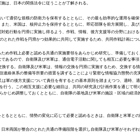
施は、日本の関係法令に従うことが了解される。
おいて適切な規模の防衛力を保有するとともに、その最も効率的な運用を確保
。また、米国は、核抑止力を保持するとともに、即応部隊を前方展開し、及び
同対処行動を円滑に実施し得るよう、作戦、情報、後方支援等の分野における
のとれた作戦を円滑かつ効果的に共同して実施するため、共同作戦計画につ
め作戦上必要と認める共通の実施要領をあらかじめ研究し、準備しておく
欠であるので、自衛隊及び米軍は、通信電子活動に関しても相互に必要な事項
、交換する。自衛隊及び米軍は、情報の交換を円滑に実施するため、交換する
信連絡体系の整備等所要の措置を講ずることにより緊密な情報協力態勢の充
隊又は軍の後方支援について責任を有するとの基本原則を踏まえつつ、適時、
を行う。この相互支援に必要な細目は、共同の研究及び計画作業を通じて明
らかじめ調整しておくとともに、自衛隊の基地及び米軍の施設・区域の経済
るとともに、情勢の変化に応じて必要と認めるときは、自衛隊と米軍との
米両国が整合のとれた共通の準備段階を選択し自衛隊及び米軍がそれぞれ