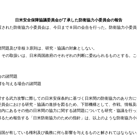
日米安全保障協議委員会が了承した防衛協力小委員会の報告
置された防衛協力小委員会は、今日まで８回の会合を行った。防衛協力小委員
る諸問題及び非核３原則は、研究・協議の対象としない。
し、その取扱いは、日米両国政府のそれぞれの判断に委ねられるものとする。
合の諸問題
響を与える場合の諸問題
する武力攻撃に際しての日米安保条約に基づく日米間の防衛協力のあり方に
委員会における研究・協議の進捗を図るため、下部機構として、作戦、情報及
務内にあるその他の日米間の協力に関する諸問題についても研究・協議を行っ
るため報告する「日米防衛協力のための指針」は、以上のような防衛協力小
国が有している権利及び義務に何ら影響を与えるものと解されてはならない