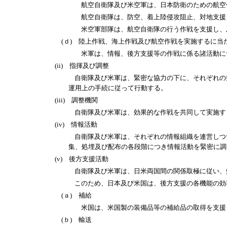
航空自衛隊及び米空軍は、日本防衛のための航空作
航空自衛隊は、防空、着上陸侵攻阻止、対地支援、
米空軍部隊は、航空自衛隊の行う作戦を支援し、及び
(ｄ) 陸上作戦、海上作戦及び航空作戦を実施するに当
米軍は、情報、後方支援等の作戦に係る諸活動につ
(ii) 指揮及び調整
自衛隊及び米軍は、緊密な協力の下に、それぞれの指揮
運用上の手続に従って行動する。
(iii) 調整機関
自衛隊及び米軍は、効果的な作戦を共同して実施する
(iv) 情報活動
自衛隊及び米軍は、それぞれの情報組織を連営しつつ、
集、処埋及び配布の各段階につき情報活動を緊密に調
(v) 後方支援活動
自衛隊及び米軍は、日米両国間の関係取極に従い、効
このため、日本及び米国は、後方支援の各機能の効率性
(ａ) 補給
米国は、米国製の装備品等の補給品の取得を支援し
(ｂ) 輸送