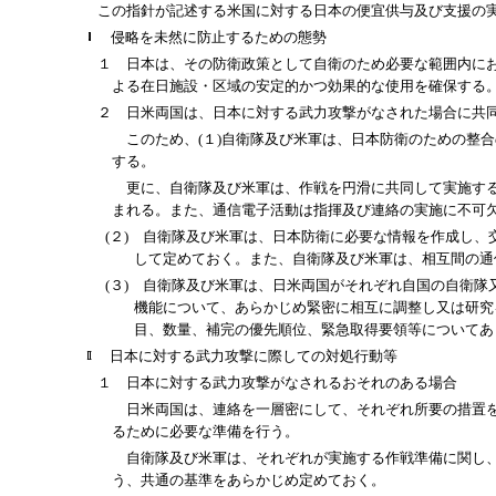
この指針が記述する米国に対する日本の便宜供与及び支援の実
侵略を未然に防止するための態勢
１ 日本は、その防衛政策として自衛のため必要な範囲内に
よる在日施設・区域の安定的かつ効果的な使用を確保する
２ 日米両国は、日本に対する武力攻撃がなされた場合に共
このため、(１)自衛隊及び米軍は、日本防衛のための整合
する。
更に、自衛隊及び米軍は、作戦を円滑に共同して実施するた
まれる。また、通信電子活動は指揮及び連絡の実施に不可
(２) 自衛隊及び米軍は、日本防衛に必要な情報を作成し
して定めておく。また、自衛隊及び米軍は、相互間の通
(３) 自衛隊及び米軍は、日米両国がそれぞれ自国の自衛
機能について、あらかじめ緊密に相互に調整し又は研究
目、数量、補完の優先順位、緊急取得要領等についてあ
日本に対する武力攻撃に際しての対処行動等
１ 日本に対する武力攻撃がなされるおそれのある場合
日米両国は、連絡を一層密にして、それぞれ所要の措置をと
るために必要な準備を行う。
自衛隊及び米軍は、それぞれが実施する作戦準備に関し、日
う、共通の基準をあらかじめ定めておく。