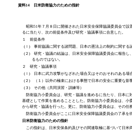
資料14 日米防衛協力のための指針
昭和51年７月８日に開催された日米安全保障協議委員会で設
るに当たり、次の前提条件及び研究・協議事項に合意した。
１ 前提条件
(ｌ) 事前協議に関する諸問題、日本の憲法上の制約に関す
(２) 研究・協議の結論は、日米安全保障協議委員会に報告
るものではない。
２ 研究・協議事項
(ｌ) 日本に武力攻撃がなざれた場合又はそのおそれのある場
(２) （１）以外の極束における事態で日本の安全に重要な影
(３) その他（共同演習・訓練等）
防衛協力小委員会は、研究・協議を進めるに当たり、日本に対
基礎として作業を進めることとした。防衛協力小委員会は、小
から研究・協議を行った。更に、防衛協力小委員会は、その任
防衛協力小委員会がここに日米安全保障協議委員会の了承を得
日米防衛協力のための指針
この指針は、日米安保条約及びその関連取極に基づいて日米両