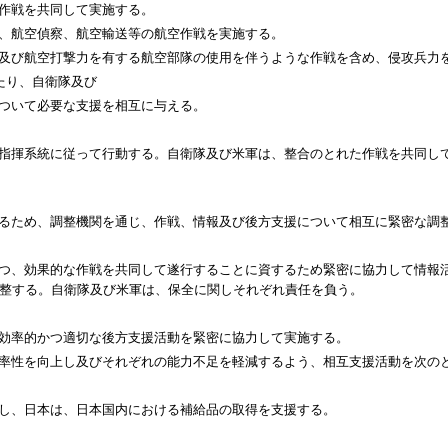
戦を共同して実施する。
航空偵察、航空輸送等の航空作戦を実施する。
航空打撃力を有する航空部隊の使用を伴うような作戦を含め、侵攻兵力を
たり、自衛隊及び
いて必要な支援を相互に与える。
系統に従って行動する。自衛隊及び米軍は、整合のとれた作戦を共同して
ため、調整機関を通じ、作戦、情報及び後方支援について相互に緊密な調
効果的な作戦を共同して遂行することに資するため緊密に協力して情報活
整する。自衛隊及び米軍は、保全に関しそれぞれ責任を負う。
率的かつ適切な後方支援活動を緊密に協力して実施する。
を向上し及びそれぞれの能力不足を軽減するよう、相互支援活動を次の
、日本は、日本国内における補給品の取得を支援する。