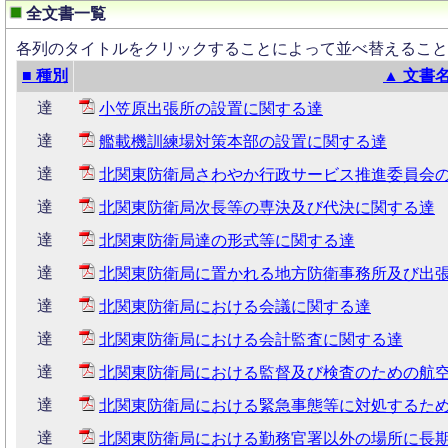
全文書一覧
各列のタイトルをクリックすることによって並べ替えること
■ 種別
▲ 文書
達
小笠原出張所の設置に関する達
達
艦載機訓練場対策本部の設置に関する達
達
北関東防衛局さわやか行政サービス推進委員会
達
北関東防衛局次長等の専決及び代決に関する達
達
北関東防衛局達の形式等に関する達
達
北関東防衛局に置かれる地方防衛事務所及び出
達
北関東防衛局における会議に関する達
達
北関東防衛局における会計監査に関する達
達
北関東防衛局における監督及び検査のための航
達
北関東防衛局における緊急事態等に対処するた
達
北関東防衛局における勤務官署以外の場所に長