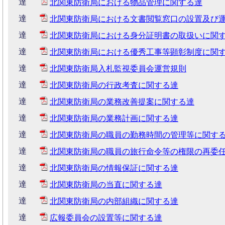
達
北関東防衛局における物品管理に関する達
達
北関東防衛局における文書閲覧窓口の設置及び
達
北関東防衛局における身分証明書の取扱いに関
達
北関東防衛局における優秀工事等顕彰制度に関
達
北関東防衛局入札監視委員会運営規則
達
北関東防衛局の行政考査に関する達
達
北関東防衛局の業務改善提案に関する達
達
北関東防衛局の業務計画に関する達
達
北関東防衛局の職員の勤務時間の管理等に関す
達
北関東防衛局の職員の旅行命令等の権限の再委
達
北関東防衛局の情報保証に関する達
達
北関東防衛局の当直に関する達
達
北関東防衛局の内部組織に関する達
達
広報委員会の設置等に関する達