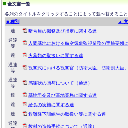
全文書一覧
各列のタイトルをクリックすることによって並べ替えること
■ 種別
▲ 
達
暗号員の職務及び指定に関する達
通達
入間基地における航空気象監視業務の実施要領
等
達
火薬類の取扱いに関する達
通達
観閲式における観閲官（防衛大臣、防衛副大臣
等
通達
感謝状の贈与について（通達）
等
達
基地司令及び基地業務に関する達
達
給食の実施に関する達
達
救難降下訓練生の取扱い等に関する達
通達
教材の造修手続について（通達）