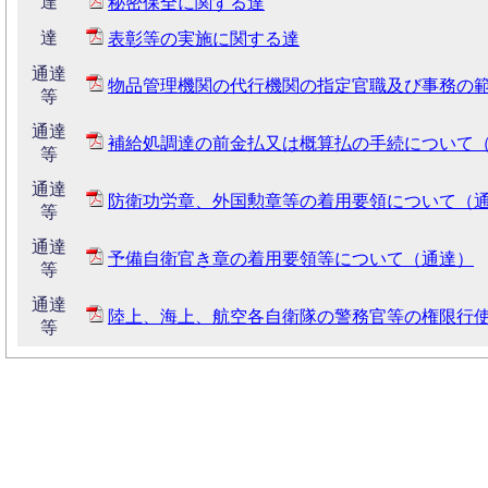
達
秘密保全に関する達
達
表彰等の実施に関する達
通達
物品管理機関の代行機関の指定官職及び事務の
等
通達
補給処調達の前金払又は概算払の手続について
等
通達
防衛功労章、外国勲章等の着用要領について（
等
通達
予備自衛官き章の着用要領等について（通達）
等
通達
陸上、海上、航空各自衛隊の警務官等の権限行
等